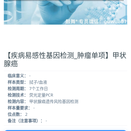
【疾病易感性基因检测_肿瘤单项】甲状
腺癌
临床意义：
-
样本类型：
拭子/血液
检测周期：
7个工作日
检测技术：
荧光定量PCR
检测内容：
甲状腺癌遗传风险基因检测
样本量要求：
-
位点数：
2
备注（注意事项）：
-