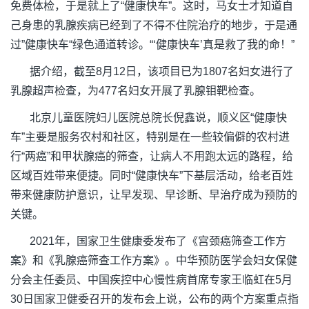
免费体检，于是就上了“健康快车”。这时，马女士才知道自
己身患的乳腺疾病已经到了不得不住院治疗的地步，于是通
过”健康快车“绿色通道转诊。“‘健康快车’真是救了我的命！”
据介绍，截至8月12日，该项目已为1807名妇女进行了
乳腺超声检查，为477名妇女开展了乳腺钼靶检查。
北京儿童医院妇儿医院总院长倪鑫说，顺义区“健康快
车”主要是服务农村和社区，特别是在一些较偏僻的农村进
行“两癌”和甲状腺癌的筛查，让病人不用跑太远的路程，给
区域百姓带来便捷。同时“健康快车”下基层活动，给老百姓
带来健康防护意识，让早发现、早诊断、早治疗成为预防的
关键。
2021年，国家卫生健康委发布了《宫颈癌筛查工作方
案》和《乳腺癌筛查工作方案》。中华预防医学会妇女保健
分会主任委员、中国疾控中心慢性病首席专家王临虹在5月
30日国家卫健委召开的发布会上说，公布的两个方案重点指