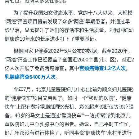
第七位，威胁众多女性健康。
为了提升我国妇女健康水平，党的十八大以来，大规模
“两癌”筛查项目提前发现了众多“两癌”早期患者，并通过早
诊早治，显著提升了她们的存活率和生活质量，为我国妇幼
健康这10年来的长足进步打下了重要基础。
根据国家卫健委2022年5月公布的数据，截至2020年，
“两癌”筛查工作已经覆盖了全国近2600个县(市、区)，对近2
亿人次开展了免费两癌筛查，其中
宫颈癌筛查1.3亿人次
，
乳腺癌筛查6400万人次
。
今年7月，北京儿童医院妇儿中心(此前为顺义妇儿医院)
的“健康快车”项目又启动了。如同一个“移动的医院”，“健康
快车”上配有数字乳腺钼靶X光机、彩色超声诊断仪等诊疗设
备。40岁的马女士是通过“健康快车”“一站式”转诊到北京儿
童医院妇儿中心乳腺中心的患者。她说，自己平时工作忙，
好几年都没有进行体检了，听同事说“健康快车”来村里进行