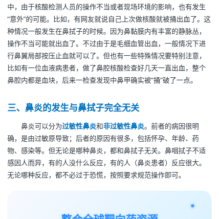
中，由于核酸检测人员的操作不当或者现场环境的影响，也有发生
“意外”的可能。比如，有网友就说自己上次做核酸就被捅出血了。这
种情况一般发生在鼻拭子的时候。因为鼻黏膜内有丰富的静脉丛，
操作不当可能就出血了。不过由于是毛细血管出血，一般情况下进
行鼻翼局部按压止血就可以了。但也有一些特殊情况要特别注意，
比如有一位血液病患者，做了鼻腔核酸检查好几天一直出血，整个
鼻腔内都是血块，后来一检查发现中鼻甲确实被“捅”破了一点。
三、鼻炎的发生与鼻拭子完全无关
鼻炎可以分为
过敏性鼻炎
和
非过敏性鼻炎
。前者的病因很明
确，是由过敏原导致；后者的原因有很多，包括怀孕、年龄、药
物、感染等。但无论是哪种鼻炎，都和鼻拭子无关。鼻咽拭子不适
感因人而异，有的人没什么反应，有的人（鼻炎患者）反应很大。
无论哪种反应，都不必过于恐慌，按照要求规范操作即可。