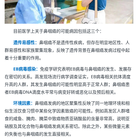
目前医学上关于鼻咽癌的可能病因包括这三个：
遗传易感性：
鼻咽癌不是遗传性疾病，但存在明显地区性、人
群易感性和家族聚集现象，反映了遗传背景在鼻咽癌发病过程中起
着十分重要的作用。
EB病毒感染：
免疫学研究表明EB病毒与鼻咽癌的发生、发展存
在密切的关系。高发现场流行病学调查证实，EB病毒相关抗体滴度
升高的人群，其发生鼻咽癌的可能性明显高于正常人群；鼻咽癌患
者EB病毒DNA滴度水平常与病变好转或恶化以及预后相关。
环境因素：
鼻咽癌发病的地区聚集性反映了同一地理环境和相
似生活饮食习惯中某些化学因素致癌的可能性。例如高发区人群嗜
食的咸鱼、腌肉、腌菜中致癌物质亚硝酸盐的含量非常高，说明亚
硝胺及其化合物与鼻咽癌发病关系密切。除此之外，某些微量元素
的失衡也与鼻咽癌的发生直接相关。