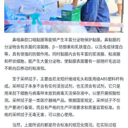
鼻咽鼻腔口咽黏膜等能够产生丰富分泌物保护黏膜。鼻黏膜的
分泌物含有杀菌的溶菌酶、β－防御素和乳铁蛋白，以及免疫球蛋白
等，具有很强的防御作用。同时黏膜内含有丰富的浆液腺、粘液腺
和杯状细胞，能产生大量分泌物，使黏膜表面覆有一层随纤毛运动
不断向后移动的粘液毯。
至于采样拭子，主要由尼龙短纤维绒毛头和医用级ABS塑料杆构
成。采样拭子本身不含有任何浸泡试剂，也无须含有试剂，它只是
用来刮下细胞与病毒样本放到病毒灭活保存液中，以便开展核酸检
测。采样拭子是一类医疗器械产品。根据国家规定，采样拭子不仅
生产要进行备案，而且有严格的生产环境要求和质量监管标准。合
格的采样拭子无毒无害，可以放心使用。
当然，上面所说的都是符合标准的规范化情况。在实际过程