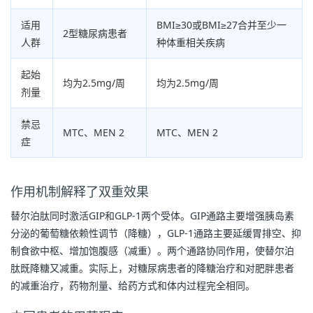
适用
BMI≥30或BMI≥27合并至少一
2型糖尿病患者
人群
种体重相关疾病
起始
均为2.5mg/周
均为2.5mg/周
剂量
禁忌
MTC、MEN 2
MTC、MEN 2
症
作用机制解释了双重效果
替尔泊肽同时激活GIP和GLP-1两个受体。GIP通路主要增强胰岛素
分泌的葡萄糖依赖性调节（降糖），GLP-1通路主要延缓胃排空、抑
制食欲中枢、增加饱腹感（减重）。两个通路协同作用，使替尔泊
肽既降糖又减重。实际上，对糖尿病患者的降糖治疗和对肥胖患者
的减重治疗，药物剂量、给药方式和体内过程完全相同。