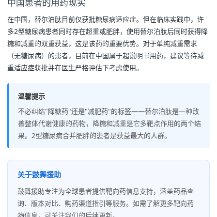
中国患者的用药现实
在中国，替尔泊肽目前仅获批糖尿病适应症。但在临床实践中，许
多2型糖尿病患者同时存在超重或肥胖，使用替尔泊肽后同时获得降
糖和减重的双重获益，这是该药的重要优势。对于单纯减重需求
（无糖尿病）的患者，目前在中国属于超说明书用药，建议等待减
重适应症获批并在医生严格评估下考虑使用。
温馨提示
不必纠结"降糖药"还是"减肥药"的标签——替尔泊肽是一种改
善整体代谢健康的药物，降糖和减重是它多靶点作用的两个结
果。2型糖尿病合并肥胖的患者是获益最大的人群。
关于鼓舞援助
鼓舞援助专注为全球患者提供靶向药信息支持，涵盖药品查
询、版本对比、购药渠道指引等服务。如需了解更多靶向药
物信息，可关注我们的后续更新。