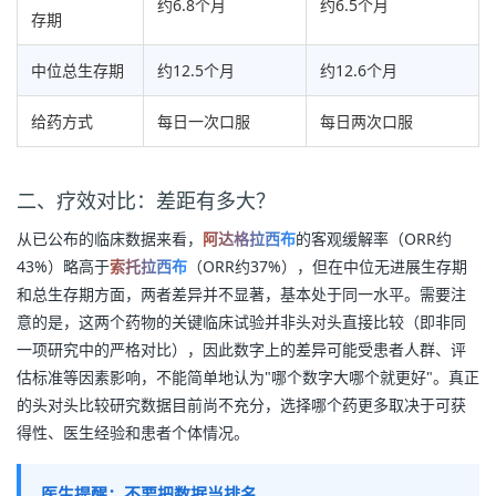
约6.8个月
约6.5个月
存期
中位总生存期
约12.5个月
约12.6个月
给药方式
每日一次口服
每日两次口服
二、疗效对比：差距有多大？
从已公布的临床数据来看，
阿达格拉西布
的客观缓解率（ORR约
43%）略高于
索托拉西布
（ORR约37%），但在中位无进展生存期
和总生存期方面，两者差异并不显著，基本处于同一水平。需要注
意的是，这两个药物的关键临床试验并非头对头直接比较（即非同
一项研究中的严格对比），因此数字上的差异可能受患者人群、评
估标准等因素影响，不能简单地认为"哪个数字大哪个就更好"。真正
的头对头比较研究数据目前尚不充分，选择哪个药更多取决于可获
得性、医生经验和患者个体情况。
医生提醒：不要把数据当排名