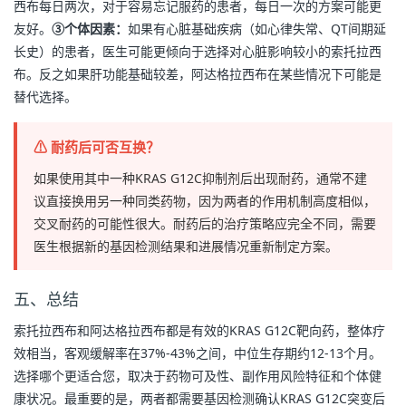
西布每日两次，对于容易忘记服药的患者，每日一次的方案可能更
友好。
③个体因素：
如果有心脏基础疾病（如心律失常、QT间期延
长史）的患者，医生可能更倾向于选择对心脏影响较小的索托拉西
布。反之如果肝功能基础较差，阿达格拉西布在某些情况下可能是
替代选择。
⚠ 耐药后可否互换？
如果使用其中一种KRAS G12C抑制剂后出现耐药，通常不建
议直接换用另一种同类药物，因为两者的作用机制高度相似，
交叉耐药的可能性很大。耐药后的治疗策略应完全不同，需要
医生根据新的基因检测结果和进展情况重新制定方案。
五、总结
索托拉西布和阿达格拉西布都是有效的KRAS G12C靶向药，整体疗
效相当，客观缓解率在37%-43%之间，中位生存期约12-13个月。
选择哪个更适合您，取决于药物可及性、副作用风险特征和个体健
康状况。最重要的是，两者都需要基因检测确认KRAS G12C突变后