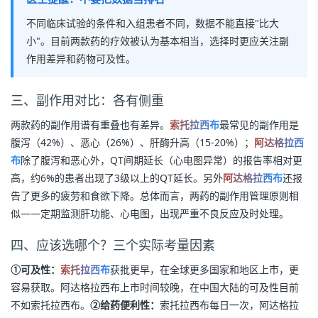
不同临床试验的条件和入组患者不同，数据不能直接"比大
小"。目前两款药的疗效被认为基本相当，选择时更应关注副
作用差异和药物可及性。
三、副作用对比：各有侧重
两款药的副作用谱有重叠也有差异。
索托拉西布
最常见的副作用是
腹泻（42%）、恶心（26%）、肝酶升高（15-20%）；
阿达格拉西
布
除了腹泻和恶心外，QT间期延长（心电图异常）的报告率相对更
高，约6%的患者出现了3级以上的QT延长。另外
阿达格拉西布
还报
告了更多的疲劳和食欲下降。总体而言，两药的副作用管理原则相
似——定期监测肝功能、心电图，出现严重不良反应及时处理。
四、应该选哪个？三个实际考量因素
①可及性：
索托拉西布
获批更早，在全球更多国家和地区上市，更
容易获取。阿达格拉西布上市时间较晚，在中国大陆的可及性目前
不如索托拉西布。
②给药便利性：
索托拉西布每日一次，阿达格拉