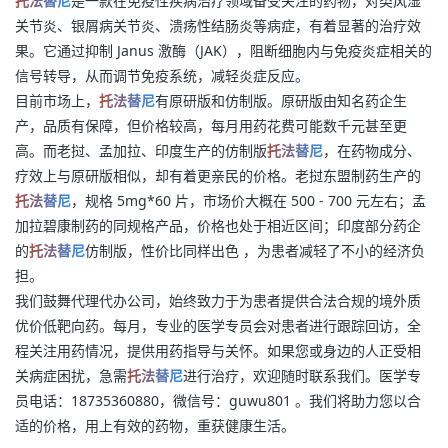
托法替尼
是一款在免疫性疾病治疗领域备受关注的药物，对类风湿
关节炎、银屑病关节炎、溃疡性结肠炎等病症，有着显著的治疗效
果。它通过抑制 Janus 激酶（JAK），阻断细胞内与免疫炎症相关的
信号转导，从而调节免疫系统，减轻炎症反应。
目前市场上，
托法替尼
有原研版和仿制版。原研版由知名药企生
产，品质有保障，但价格较高，每月用药花费可能数千元甚至更
高。而老挝、孟加拉、印度生产的仿制版
托法替尼
，在药物成分、
疗效上与原研版相似，却有着更亲民的价格。老挝东盟制药生产的
托法替尼
，规格 5mg*60 片，市场价大概在 500 - 700 元左右；孟
加拉碧康制药的同规格产品，价格也处于相近区间；印度部分药企
的
托法替尼
仿制版，性价比同样出色 ，为患者减轻了不小的经济负
担。
我们鼓舞代理代办公司，始终致力于为患者提供合法合规的境外质
优价低靶向药。每月，专业的医学专员会对患者进行跟踪回访，全
程关注用药情况，提供用药指导与关怀。如果您或身边的人正受相
关病症困扰，急需
托法替尼
进行治疗，欢迎随时联系我们。医学专
员电话：18735360880，微信号：guwu801 。我们将助力您以合
适的价格，用上有效的药物，重获健康生活。