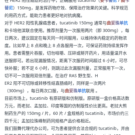
在 HER2 阳性癌症的治疗中，正确服用 tucatinib（
妥卡替尼
 / 
图卡
替尼
）150mg，是发挥药物疗效、保障治疗效果的关键。科学规范
的用药方式，能助力患者更好地对抗病魔。
对于 HER2 阳性乳腺癌患者，tucatinib 150mg 通常与
曲妥珠单抗
和卡培他滨联合使用。推荐剂量为一次服用两片（即 300mg），每
日两次，建议固定在每天同一时间服用，以维持体内稳定的药物浓
度。比如早上 8 点和晚上 8 点各服用一次，可保证药效持续发挥作
用。患者需整片吞服，切勿咀嚼、压碎或掰开药片，用适量温开水
送服即可。若出现漏服情况，距离下次服药时间超过 6 小时，可尽
快补服；若不足 6 小时，则跳过此次漏服剂量，正常服用下一次，
切不可一次服用双倍剂量。在治疗 RAS 野生型、H
ER2 阳不可切除或转移性结直肠癌时，同样是一次两片
（300mg），每日两次口服，与
曲妥珠单抗
联用 。
目前市场上，tucatinib 有原研版和仿制版。原研版一盒价格高达数
万元，而老挝、孟加拉、印度等国的仿制版性价比更高。老挝大熊
制药生产的 150mg / 片，60 片 / 盒规格的 tucatinib，市场价约三
四千元；孟加拉珠峰制药同规格产品价格相近。
我们鼓舞代理代办公司，可为患者提供合法合规的 tucatinib，并由