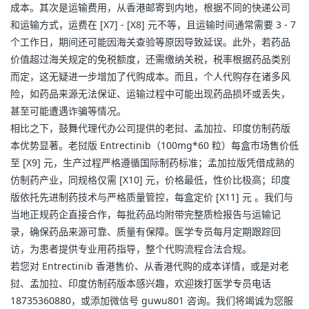
成本。其次是运输费用，从香港邮寄到内地，根据不同的快递公司
和运输方式，运费在 [X7] - [X8] 元不等，且运输时间通常需要 3 - 7 
个工作日，期间还可能因海关查验等原因导致延误。此外，若药品
价值超过海关规定的免税额度，还需缴纳关税，税率根据药品类别
而定，这无疑进一步增加了代购成本。而且，个人代购存在诸多风
险，如药品来源无法保证、运输过程中可能出现药品损坏或丢失，
甚至可能遭遇诈骗等情况。
相比之下，鼓舞代理代办公司提供的老挝、孟加拉、印度仿制药版
本优势显著。老挝版 Entrectinib（100mg*60 粒）每盒市场售价低
至 [X9] 元，生产过程严格遵循国际制药标准；孟加拉版凭借成熟的
仿制药产业，同规格仅需 [X10] 元，价格最低，性价比极高；印度
版依托先进制药技术与严格质量管控，每盒定价 [X11] 元 。我们与
当地正规药企直接合作，每批药品均附带完整质检报告与运输记
录，确保药品来源可靠、质量有保障。医学专员每月定期跟踪回
访，为患者提供专业用药指导，整个代购流程合法合规。
若您对 Entrectinib 香港售价、从香港代购的成本详情，或是对老
挝、孟加拉、印度仿制药版本感兴趣，欢迎拨打医学专员电话 
18735360880，或添加微信号 guwu801 咨询。我们将竭诚为您服