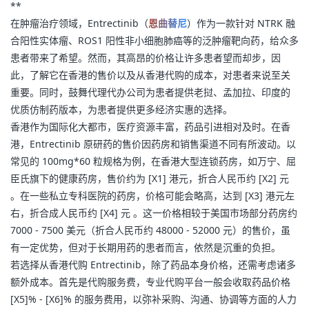
**
在肿瘤治疗领域，Entrectinib（
恩曲替尼
）作为一款针对 NTRK 融
合阳性实体瘤、ROS1 阳性非小细胞肺癌等的泛肿瘤靶向药，给众多
患者带来了希望。然而，其高昂的价格让许多患者望而却步，因
此，了解它在香港的售价以及从香港代购的成本，对患者来说至关
重要。同时，鼓舞代理代办公司为患者提供老挝、孟加拉、印度的
优质仿制药版本，为患者提供更多经济实惠的选择。
香港作为国际化大都市，医疗资源丰富，药品引进相对及时。在香
港，Entrectinib 原研药的售价因药房和销售渠道不同有所波动。以
常见的 100mg*60 粒规格为例，在香港大型连锁药房，如万宁、屈
臣氏旗下的健康药房，售价约为 [X1] 港元，折合人民币约 [X2] 元 
。在一些私立专科医院的药房，价格可能会略高，达到 [X3] 港元左
右，折合成人民币约 [X4] 元 。这一价格相较于美国市场部分药房约 
7000 - 7500 美元（折合人民币约 48000 - 52000 元）的售价，虽
有一定优势，但对于长期用药的患者而言，依然是沉重的负担。
若选择从香港代购 Entrectinib，除了药品本身价格，还需考虑诸多
额外成本。首先是代购服务费，专业代购平台一般会收取药品价格 
[X5]% - [X6]% 的服务费用，以弥补采购、沟通、协调等方面的人力