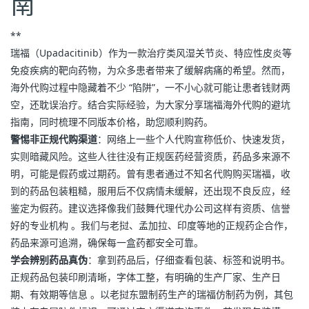
南
**
瑞福（Upadacitinib）作为一款治疗类风湿关节炎、特应性皮炎等
免疫疾病的靶向药物，为众多患者带来了缓解病痛的希望。然而，
海外代购过程中隐藏着不少 “陷阱”，一不小心就可能让患者钱财两
空，还耽误治疗。结合实际经验，为大家分享瑞福海外代购的避坑
指南，同时梳理不同版本价格，助您顺利购药。
警惕非正规代购渠道
：网络上一些个人代购宣称低价、快速发货，
实则暗藏风险。这些人往往没有正规医药经营资质，药品多来源不
明，可能是假药或过期药。曾有患者通过不知名代购购买瑞福，收
到的药品包装粗糙，服用后不仅病情未缓解，还出现不良反应，经
鉴定为假药。建议选择像我们鼓舞代理代办公司这样有资质、信誉
好的专业机构 。我们与老挝、孟加拉、印度等地的正规药企合作，
药品来源可追溯，确保每一盒药都安全可靠。
学会辨别药品真伪
：拿到药品后，仔细查看包装、标签和说明书。
正规药品包装印刷清晰，字体工整，有明确的生产厂家、生产日
期、有效期等信息 。以老挝东盟制药生产的瑞福仿制药为例，其包