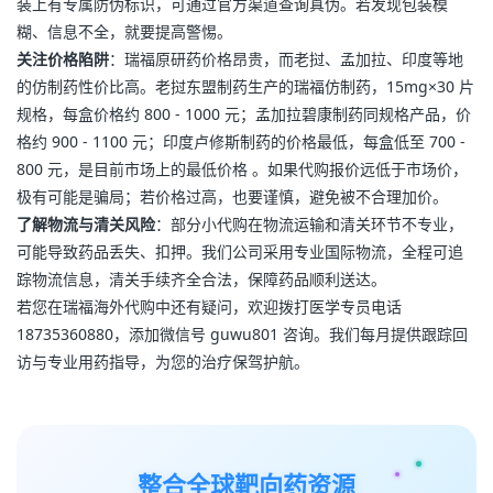
装上有专属防伪标识，可通过官方渠道查询真伪。若发现包装模
糊、信息不全，就要提高警惕。
关注价格陷阱
：瑞福原研药价格昂贵，而老挝、孟加拉、印度等地
的仿制药性价比高。老挝东盟制药生产的瑞福仿制药，15mg×30 片
规格，每盒价格约 800 - 1000 元；孟加拉碧康制药同规格产品，价
格约 900 - 1100 元；印度卢修斯制药的价格最低，每盒低至 700 - 
800 元，是目前市场上的最低价格 。如果代购报价远低于市场价，
极有可能是骗局；若价格过高，也要谨慎，避免被不合理加价。
了解物流与清关风险
：部分小代购在物流运输和清关环节不专业，
可能导致药品丢失、扣押。我们公司采用专业国际物流，全程可追
踪物流信息，清关手续齐全合法，保障药品顺利送达。
若您在瑞福海外代购中还有疑问，欢迎拨打医学专员电话 
18735360880，添加微信号 guwu801 咨询。我们每月提供跟踪回
访与专业用药指导，为您的治疗保驾护航。
整合全球靶向药资源