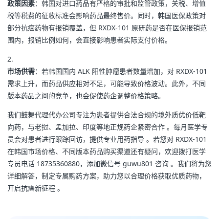
政策因素
：韩国对进口药品有严格的审批和监管政策，关税、增值
税等税费的征收标准会影响药品最终售价。同时，韩国医保政策对
部分抗癌药物有报销覆盖，但 RXDX-101 原研药是否在医保报销范
围内，报销比例如何，会直接影响患者实际支付价格。
市场供需
：若韩国国内 ALK 阳性肿瘤患者数量增加，对 RXDX-101
需求上升，而药品供应相对不足，可能导致价格波动。此外，不同
版本药品之间的竞争，也会促使药企调整价格策略。
我们鼓舞代理代办公司专注为患者提供合法合规的境外质优价低靶
向药，与老挝、孟加拉、印度等地正规药企紧密合作 。每月医学专
员会对患者进行跟踪回访，提供专业用药指导 。若您对 RXDX-101 
在韩国市场价格、不同版本药品购买渠道还有疑问，欢迎拨打医学
专员电话 18735360880，添加微信号 guwu801 咨询 。我们将为您
详细解答，制定专属购药方案，助力您以合理价格获取优质药物，
开启抗癌新征程 。