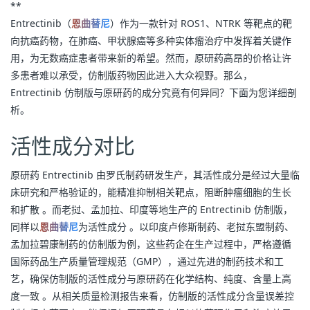
**
Entrectinib（
恩曲替尼
）作为一款针对 ROS1、NTRK 等靶点的靶
向抗癌药物，在肺癌、甲状腺癌等多种实体瘤治疗中发挥着关键作
用，为无数癌症患者带来新的希望。然而，原研药高昂的价格让许
多患者难以承受，仿制版药物因此进入大众视野。那么，
Entrectinib 仿制版与原研药的成分究竟有何异同？下面为您详细剖
析。
活性成分对比
原研药 Entrectinib 由罗氏制药研发生产，其活性成分是经过大量临
床研究和严格验证的，能精准抑制相关靶点，阻断肿瘤细胞的生长
和扩散 。而老挝、孟加拉、印度等地生产的 Entrectinib 仿制版，
同样以
恩曲替尼
为活性成分 。以印度卢修斯制药、老挝东盟制药、
孟加拉碧康制药的仿制版为例，这些药企在生产过程中，严格遵循
国际药品生产质量管理规范（GMP），通过先进的制药技术和工
艺，确保仿制版的活性成分与原研药在化学结构、纯度、含量上高
度一致 。从相关质量检测报告来看，仿制版的活性成分含量误差控