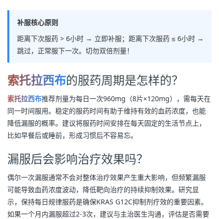
补服核心原则
距离下次服药 > 6小时 → 立即补服；距离下次服药 ≤ 6小时 →
跳过，正常服下一次。切勿双倍剂量！
索托拉西布
的服药周期是怎样的？
索托拉西布
推荐剂量为每日一次960mg（8片×120mg），需每天在
同一时间服用。稳定的服药时间有助于维持有效的血药浓度，也能
降低漏服的概率。建议将服药时间安排在每天固定的生活节点上，
比如早餐后或睡前，形成习惯后不容易忘。
漏服后会影响治疗效果吗？
偶尔一次漏服通常不会对整体治疗效果产生重大影响，但频繁漏服
可能导致血药浓度波动，降低靶向治疗的持续抑制效果。研究显
示，保持每日规律服药是确保KRAS G12C抑制剂疗效的重要因素。
如果一个月内漏服超过2-3次，建议与主治医生沟通，评估是否需要