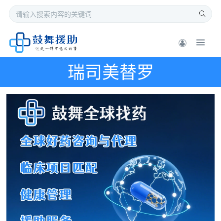
瑞司美替罗