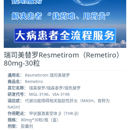
瑞司美替罗Resmetirom（Remetiro）
80mg-30粒
通用名：
Resmetirom 瑞司美替罗
商品名：
Remetiro
其它名称：
瑞美替罗/瑞森泰罗/瑞色替罗
研发代号：
MGL-3196、VIA-3196
适应症：
代谢功能障碍相关脂肪性肝炎（MASH，曾称为
NASH）
作用靶点：
甲状腺激素受体 β（THR-β）
规格：
80mg*30粒/瓶（盒）
剂型：
胶囊剂