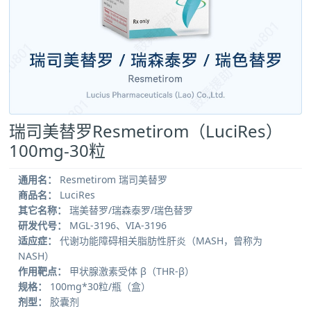
瑞司美替罗Resmetirom（LuciRes）
100mg-30粒
通用名：
Resmetirom 瑞司美替罗
商品名：
LuciRes
其它名称：
瑞美替罗/瑞森泰罗/瑞色替罗
研发代号：
MGL-3196、VIA-3196
适应症：
代谢功能障碍相关脂肪性肝炎（MASH，曾称为
NASH）
作用靶点：
甲状腺激素受体 β（THR-β）
规格：
100mg*30粒/瓶（盒）
剂型：
胶囊剂