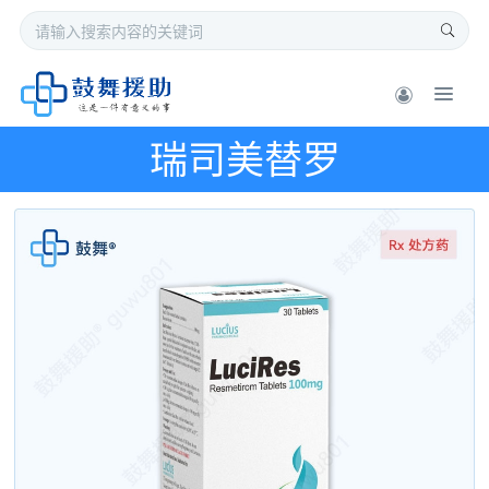
瑞司美替罗