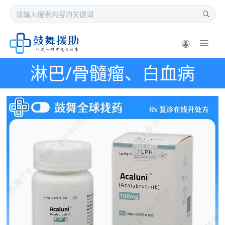
淋巴/骨髓瘤、白血病