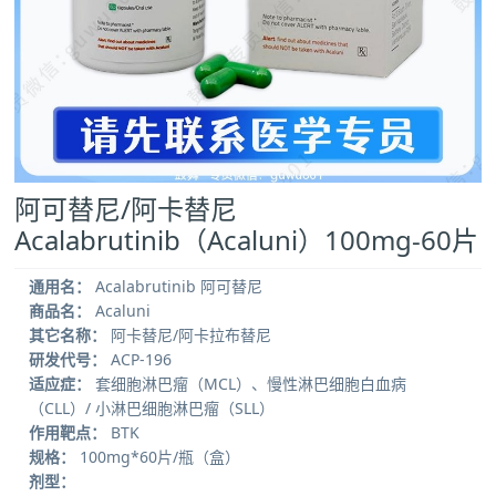
阿可替尼/阿卡替尼
Acalabrutinib（Acaluni）100mg-60片
通用名：
Acalabrutinib 阿可替尼
商品名：
Acaluni
其它名称：
阿卡替尼/阿卡拉布替尼
研发代号：
ACP-196
适应症：
套细胞淋巴瘤（MCL）、慢性淋巴细胞白血病
（CLL）/ 小淋巴细胞淋巴瘤（SLL）
作用靶点：
BTK
规格：
100mg*60片/瓶（盒）
剂型：