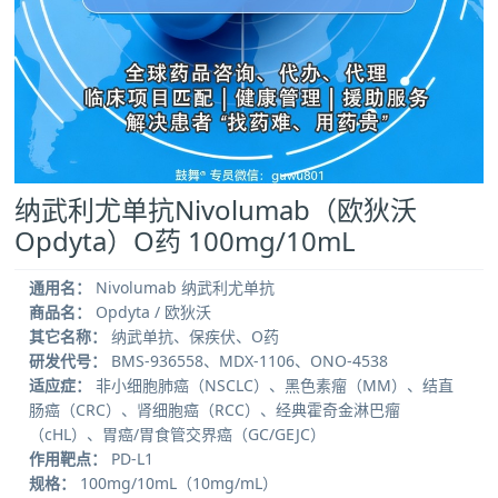
纳武利尤单抗Nivolumab（欧狄沃
Opdyta）O药 100mg/10mL
通用名：
Nivolumab 纳武利尤单抗
商品名：
Opdyta / 欧狄沃
其它名称：
纳武单抗、保疾伏、O药
研发代号：
BMS-936558、MDX-1106、ONO-4538
适应症：
非小细胞肺癌（NSCLC）、黑色素瘤（MM）、结直
肠癌（CRC）、肾细胞癌（RCC）、经典霍奇金淋巴瘤
（cHL）、胃癌/胃食管交界癌（GC/GEJC）
作用靶点：
PD-L1
规格：
100mg/10mL（10mg/mL）