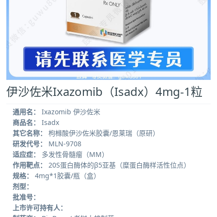
伊沙佐米Ixazomib（Isadx）4mg-1粒
通用名：
Ixazomib 伊沙佐米
商品名：
Isadx
其它名称：
枸橼酸伊沙佐米胶囊/恩莱瑞（原研）
研发代号：
MLN-9708
适应症：
多发性骨髓瘤（MM）
作用靶点：
20S蛋白酶体的β5亚基（糜蛋白酶样活性位点）
规格：
4mg*1胶囊/瓶（盒）
剂型：
批准号：
上市许可持有人：