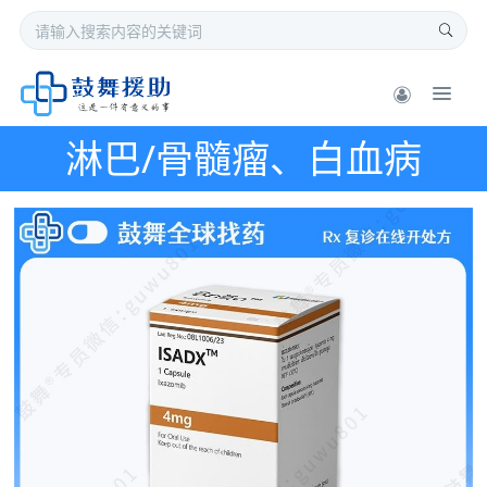
淋巴/骨髓瘤、白血病