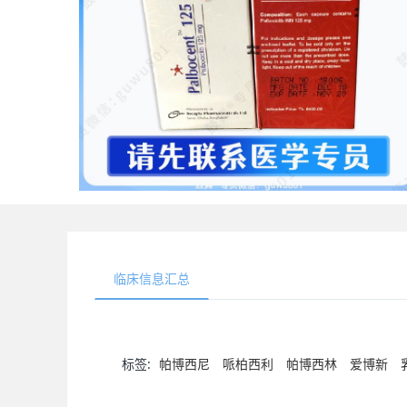
临床信息汇总
标签:
帕博西尼
哌柏西利
帕博西林
爱博新