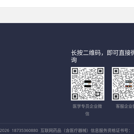
长按二维码，即可直接
询
医学专员企业微
客服企业
信
2026
18735360880
互联网药品（含医疗器械）信息服务资格证书号：（晋）