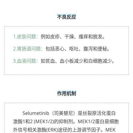
不良反应
1.皮肤问题：
例如皮疹、干燥、瘙痒和脱发。
2.胃肠道问题：
包括恶心、呕吐、腹泻和便秘。
3.血液问题：
如贫血、血小板减少和白细胞减少。
作用机制
Selumetinib（司美替尼）是丝裂原活化蛋白
激酶1和2 (MEK1/2)的抑制剂。MEK1/2蛋白是细胞
外信号相关激酶(ERK)途径的上游调节因子。MEK