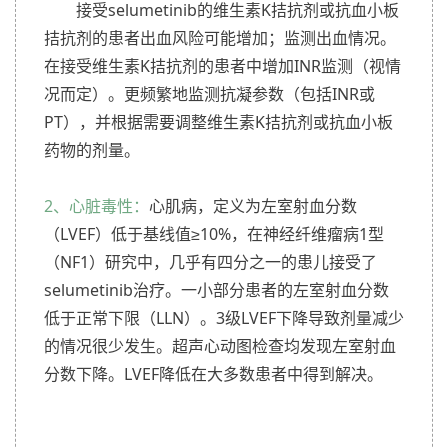
接受selumetinib的维生素K拮抗剂或抗血小板
拮抗剂的患者出血风险可能增加；监测出血情况。
在接受维生素K拮抗剂的患者中增加INR监测（视情
况而定）。更频繁地监测抗凝参数（包括INR或
PT），并根据需要调整维生素K拮抗剂或抗血小板
药物的剂量。
2、心脏毒性：
心肌病，定义为左室射血分数
（LVEF）低于基线值≥10%，在神经纤维瘤病1型
（NF1）研究中，几乎有四分之一的患儿接受了
selumetinib治疗。一小部分患者的左室射血分数
低于正常下限（LLN）。3级LVEF下降导致剂量减少
的情况很少发生。超声心动图检查均发现左室射血
分数下降。LVEF降低在大多数患者中得到解决。