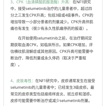
3、CPK（血清磷酸肌酸激酶）升高：
在NF1研究
中，接受selumetinib治疗的儿童患者中，超过四
分之三发生CPK升高；包括3级或4级事件。CPK的
增加导致一小部分患者的剂量减少。CPK升高伴肌
痛也有发生（很少有永久性肌痛停药的报道）。
在开始使用selumetinib之前，在治疗期间定
期获取血清CPK，如临床所示。如果CPK增加，评
估横纹肌溶解症或其他原因。CPK升高可能需要中
断治疗、降低剂量或永久停药（取决于严重程
度）。
4、皮肤毒性：
在NF1研究中，皮疹通常发生在接受
selumetinib的儿童患者中；已经发生3级皮疹。最
常见的皮疹类型包括痤疮样皮炎、斑丘疹和湿疹。
皮疹可能需要中断治疗或减少selumetinib剂量。