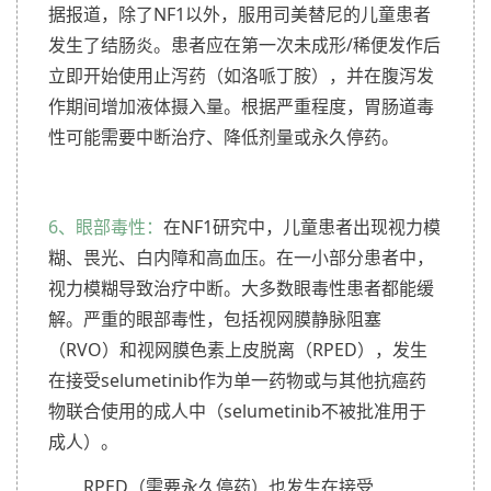
据报道，除了NF1以外，服用司美替尼的儿童患者
发生了结肠炎。患者应在第一次未成形/稀便发作后
立即开始使用止泻药（如洛哌丁胺），并在腹泻发
作期间增加液体摄入量。根据严重程度，胃肠道毒
性可能需要中断治疗、降低剂量或永久停药。
6、眼部毒性：
在NF1研究中，儿童患者出现视力模
糊、畏光、白内障和高血压。在一小部分患者中，
视力模糊导致治疗中断。大多数眼毒性患者都能缓
解。严重的眼部毒性，包括视网膜静脉阻塞
（RVO）和视网膜色素上皮脱离（RPED），发生
在接受selumetinib作为单一药物或与其他抗癌药
物联合使用的成人中（selumetinib不被批准用于
成人）。
RPED（需要永久停药）也发生在接受