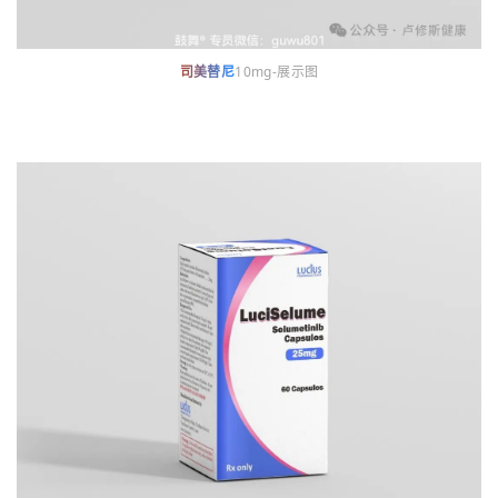
司美替尼
10mg-展示图