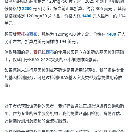
峰制药的标准装规格为 120mg×56 片 / 盒，2025 年网上查到的较
低价格约
2200
元人民币，按当前汇率折算，约合 306 美元 。其简
易装规格是 120mg×30 片 / 盒，价格大概
1400
元人民币，约 194
美元 。
碧康版
索托拉西布
，规格为 120mg×30 片 / 盒，价格在
1400
元人
民币左右，折算成美元同样约 194 美元 。
值得强调的是，
索托拉西布
的使用必须建立在准确的基因检测基础
上，仅适用于KRAS G12C突变的非小细胞肺癌患者。
如果您尚未进行基因检测或不确定是否适用该药物，我们提供专业
的基因检测服务，可通过检测KRAS基因突变类型为您提供用药依
据。
对于考虑获取该药物的患者，我们建议通过正规渠道进行咨询和购
买。作为专业的医学服务机构，我们提供从基因检测、病情评估、
药物选择到用药随访的全流程服务。
所有服务开展前都会与患者签署《知情同意书》，确保整个流程合