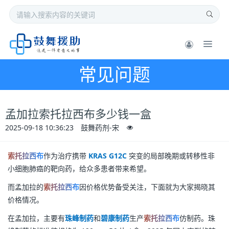
常见问题
孟加拉索托拉西布多少钱一盒
2025-09-18 10:36:23
鼓舞药剂-宋
索托拉西布
作为治疗携带
KRAS G12C
突变的局部晚期或转移性非
小细胞肺癌的靶向药，给众多患者带来希望。
而孟加拉的
索托拉西布
因价格优势备受关注，下面就为大家揭晓其
价格情况。
在孟加拉，主要有
珠峰制
药
和
碧康制药
生产
索托拉西布
仿制药。珠