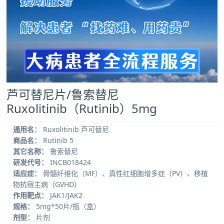
芦可替尼片/鲁索替尼
Ruxolitinib（Rutinib）5mg
通用名：
Ruxolitinib 芦可替尼
商品名：
Rutinib 5
其它名称：
鲁索替尼
研发代号：
INCB018424
适应症：
骨髓纤维化（MF）、真性红细胞增多症（PV）、移植
物抗宿主病（GVHD）
作用靶点：
JAK1/JAK2
规格：
5mg*50片/瓶（盒）
剂型：
片剂