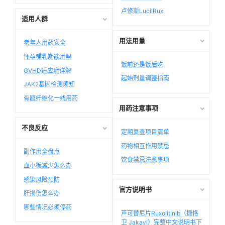
卢修斯LucilRux
适用人群
用法用量
老年人用药安全
怀孕哺乳期能用吗
饭前还是饭后吃
GVHD适应症详解
起始剂量调整指南
JAK2基因检测须知
骨髓纤维化一线用药
用药注意事项
不良反应
定期复查项目清单
药物相互作用禁忌
副作用全盘点
饮食禁忌注意事项
血小板减少怎么办
感染风险预防
官方说明书
肝损伤怎么办
哪些情况必须停药
芦可替尼片Ruxolitinib（捷恪
卫 Jakavi）完整中文说明书下