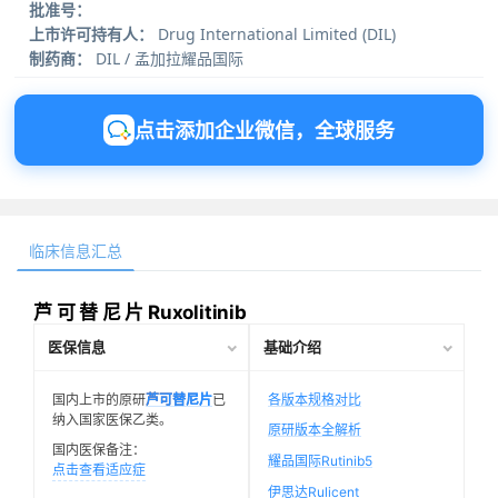
批准号：
上市许可持有人：
Drug International Limited (DIL)
制药商：
DIL / 孟加拉耀品国际
点击添加企业微信，全球服务
临床信息汇总
芦 可 替 尼 片 Ruxolitinib
医保信息
基础介绍
国内上市的原研
芦可替尼片
已
各版本规格对比
纳入国家医保乙类。
原研版本全解析
国内医保备注：
耀品国际Rutinib5
点击查看适应症
伊思达Rulicent