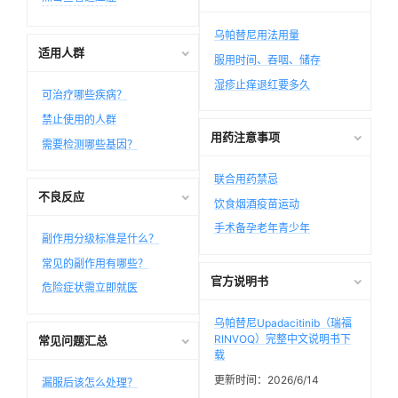
乌帕替尼用法用量
适用人群
服用时间、吞咽、储存
湿疹止痒退红要多久
可治疗哪些疾病？
禁止使用的人群
用药注意事项
需要检测哪些基因？
联合用药禁忌
不良反应
饮食烟酒疫苗运动
手术备孕老年青少年
副作用分级标准是什么？
常见的副作用有哪些？
官方说明书
危险症状需立即就医
乌帕替尼Upadacitinib（瑞福
RINVOQ）完整中文说明书下
常见问题汇总
载
更新时间：2026/6/14
漏服后该怎么处理？