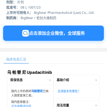
剂型：
片剂
批准号：
08 L 1001/23
上市许可持有人：
Bigbear Pharmaceutical (Lao) Co., Ltd.
制药商：
BigBear / 老挝大雄制药
点击添加企业微信，全球服务
临床信息汇总
乌 帕 替 尼 Upadacitinib
医保信息
基础介绍
国内上市的原研
乌帕替尼
已纳
全球版本有哪些？
入国家医保乙类。
国内医保备注：
用法用量
点击查看适应症