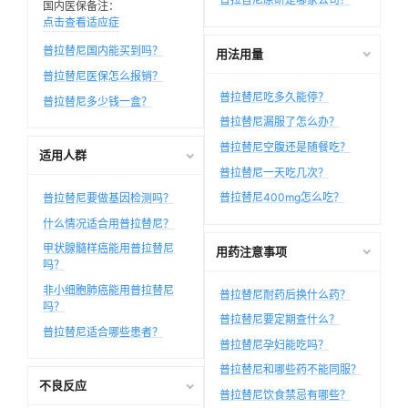
国内医保备注：
点击查看适应症
普拉替尼国内能买到吗？
用法用量
普拉替尼医保怎么报销？
普拉替尼吃多久能停？
普拉替尼多少钱一盒？
普拉替尼漏服了怎么办？
普拉替尼空腹还是随餐吃？
适用人群
普拉替尼一天吃几次？
普拉替尼400mg怎么吃？
普拉替尼要做基因检测吗？
什么情况适合用普拉替尼？
甲状腺髓样癌能用普拉替尼
用药注意事项
吗？
非小细胞肺癌能用普拉替尼
普拉替尼耐药后换什么药？
吗？
普拉替尼要定期查什么？
普拉替尼适合哪些患者？
普拉替尼孕妇能吃吗？
普拉替尼和哪些药不能同服？
不良反应
普拉替尼饮食禁忌有哪些？