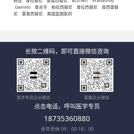
标签:
普拉替尼
普雷西替尼
BLU-667
Pralsetinib
Gavreto
普吉华
帕拉西替尼
普拉西替尼
普西雷替
尼
雷普西替尼
美国蓝图医药
长按二维码，即可直接微信咨询
医学专员企业微信
客服企业微信
点击电话，呼叫医学专员
18735360880
全年无休 09：00-18：00