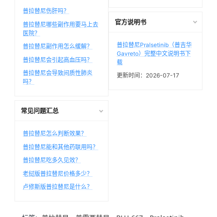
普拉替尼伤肝吗？
官方说明书
普拉替尼哪些副作用要马上去
医院？
普拉替尼Pralsetinib（普吉华
普拉替尼副作用怎么缓解？
Gavreto）完整中文说明书下
普拉替尼会引起高血压吗？
载
普拉替尼会导致间质性肺炎
更新时间：2026-07-17
吗？
常见问题汇总
普拉替尼怎么判断效果？
普拉替尼能和其他药联用吗？
普拉替尼吃多久见效？
老挝版普拉替尼价格多少？
卢修斯版普拉替尼是什么？